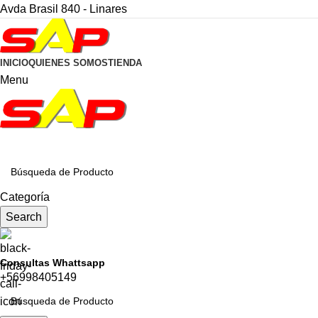
Avda Brasil 840 - Linares
INICIO
QUIENES SOMOS
TIENDA
Menu
CATEGORÍAS
Categoría
Search
Consultas Whattsapp
+56998405149