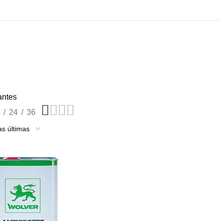
antes
24
36