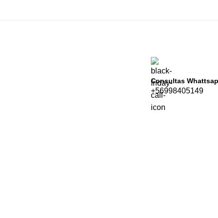
Consultas Whattsa
+56998405149