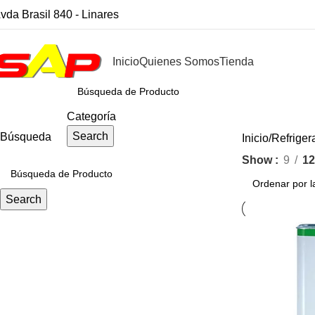
vda Brasil 840 - Linares
Inicio
Quienes Somos
Tienda
CATEGORÍAS
Categoría
Search
Búsqueda
Inicio
Refriger
Show
9
12
Search