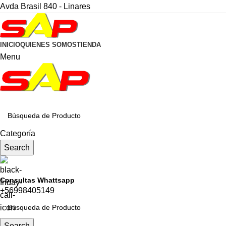
Avda Brasil 840 - Linares
INICIO
QUIENES SOMOS
TIENDA
Menu
CATEGORÍAS
Categoría
Search
Consultas Whattsapp
+56998405149
Search