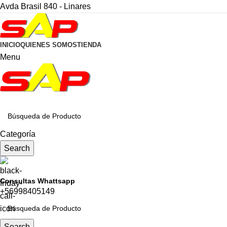
Avda Brasil 840 - Linares
INICIO
QUIENES SOMOS
TIENDA
Menu
CATEGORÍAS
Categoría
Search
Consultas Whattsapp
+56998405149
Search