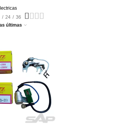
lectricas
24
36