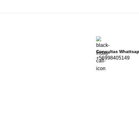
Consultas Whattsa
+56998405149