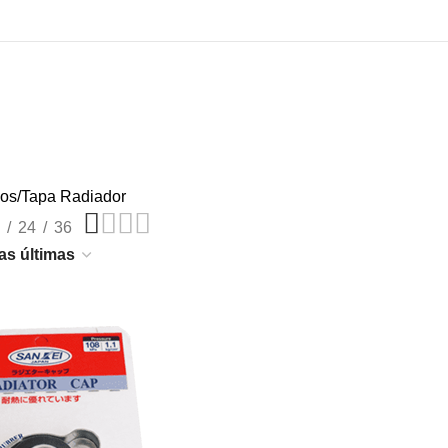
ios
Tapa Radiador
24
36