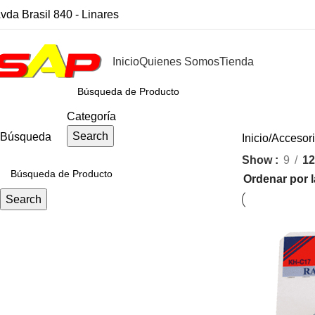
vda Brasil 840 - Linares
Inicio
Quienes Somos
Tienda
CATEGORÍAS
Categoría
Search
Búsqueda
Inicio
Accesor
Show
9
12
Search