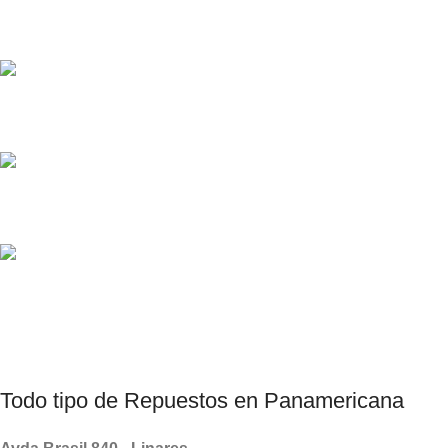
Pedido de Repuestos
Diversos Métodos de Pagos
Consultas por Whatsapp
Productos Chinos, Taiwanes , Coreanos.
Todo tipo de
Repuestos
en Panamericana