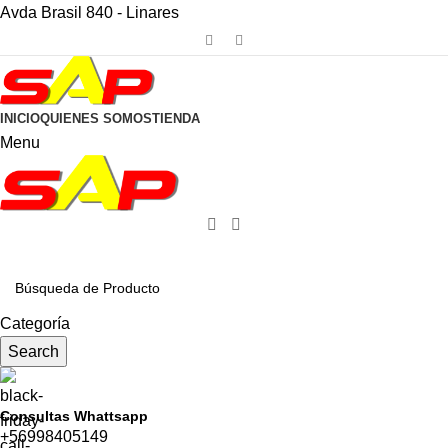
Avda Brasil 840 - Linares
INICIO
QUIENES SOMOS
TIENDA
Menu
CATEGORÍAS
Categoría
Search
Consultas Whattsapp
+56998405149