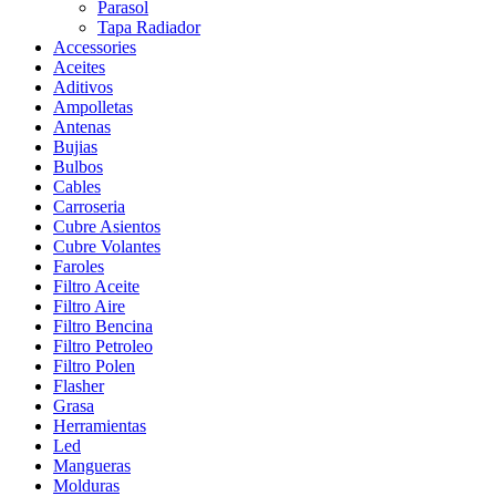
Parasol
Tapa Radiador
Accessories
Aceites
Aditivos
Ampolletas
Antenas
Bujias
Bulbos
Cables
Carroseria
Cubre Asientos
Cubre Volantes
Faroles
Filtro Aceite
Filtro Aire
Filtro Bencina
Filtro Petroleo
Filtro Polen
Flasher
Grasa
Herramientas
Led
Mangueras
Molduras