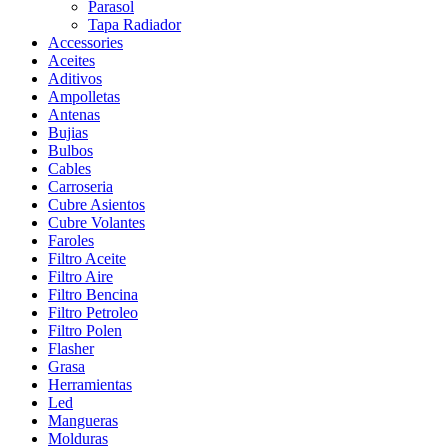
Parasol
Tapa Radiador
Accessories
Aceites
Aditivos
Ampolletas
Antenas
Bujias
Bulbos
Cables
Carroseria
Cubre Asientos
Cubre Volantes
Faroles
Filtro Aceite
Filtro Aire
Filtro Bencina
Filtro Petroleo
Filtro Polen
Flasher
Grasa
Herramientas
Led
Mangueras
Molduras