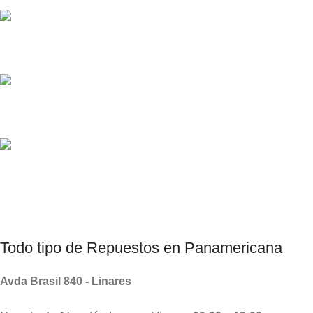
Diversos Métodos de Pagos
Consultas por Whatsapp
Productos Chinos, Taiwanes , Coreanos.
Todo tipo de
Repuestos
en Panamericana
Avda Brasil 840 - Linares