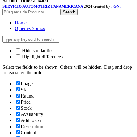
Sábado
10:00 a 14:00
SERVICIO AUTOMOTRIZ PANAMERICANA
2024 created by
.:GN:.
Search
Home
Quienes Somos
Hide similarities
Highlight differences
Select the fields to be shown. Others will be hidden. Drag and drop
to rearrange the order.
Image
SKU
Rating
Price
Stock
Availability
Add to cart
Description
Content