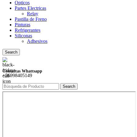
Opticos
Partes Electricas
Relay
Pastilla de Freno
Pinturas
Refrigerantes
Siliconas
Adhesivos
Search
Consultas Whattsapp
+56998405149
Search