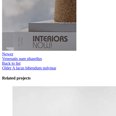
Newer
Venenatis nam phasellus
Back to list
Older
A lacus bibendum pulvinar
Related projects