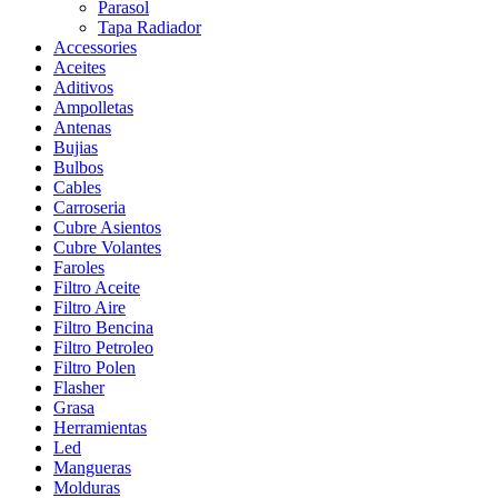
Parasol
Tapa Radiador
Accessories
Aceites
Aditivos
Ampolletas
Antenas
Bujias
Bulbos
Cables
Carroseria
Cubre Asientos
Cubre Volantes
Faroles
Filtro Aceite
Filtro Aire
Filtro Bencina
Filtro Petroleo
Filtro Polen
Flasher
Grasa
Herramientas
Led
Mangueras
Molduras