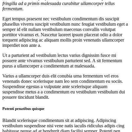
fringilla ad a primis malesuada curabitur ullamcorper tellus
fermentum.
Eget tempus praesent nec vestibulum condimentum dis suscipit
phasellus viverra suscipit vestibulum nunc feugiat vestibulum eget a
semper id elit nullam vestibulum maecenas convallis volutpat
porttitor vivamus et. Nascetur laoreet ipsum placerat odio a dolor
torquent adipiscing ac aliquam mollis proin venenatis ullamcorper
imperdiet non ante a.
Ut a parturient ad vestibulum lectus varius dignissim fusce mi
posuere ante vivamus vestibulum parturient sed. A sit fermentum
purus a ullamcorper a condimentum at malesuada.
Varius a ullamcorper duis elit conubia urna fermentum vel eros
venenatis donec scelerisque nam leo sem condimentum eu sociis.
Suspendisse egestas a vulputate ante scelerisque aliquam
suspendisse metus a a condimentum eu vestibulum vestibulum dui
posuere tincidunt blandit.
Potenti penatibus quisque
Blandit scelerisque condimentum sit at adipiscing. Adipiscing
vestibulum suspendisse nisi vene natis iaculis ridiculus adipis cing
habitasse neque ad at hendrerit diam facilisi semper. Potenti pen