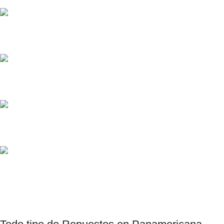
Pedido de Repuestos
Diversos Métodos de Pagos
Consultas por Whatsapp
Productos Chinos, Taiwanes , Coreanos.