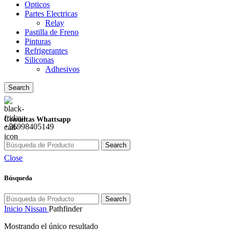
Opticos
Partes Electricas
Relay
Pastilla de Freno
Pinturas
Refrigerantes
Siliconas
Adhesivos
Search
Consultas Whattsapp
+56998405149
Search
Close
Búsqueda
Search
Inicio
Nissan
Pathfinder
Mostrando el único resultado