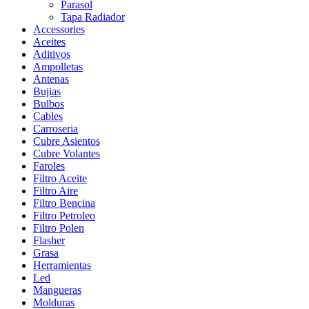
Parasol
Tapa Radiador
Accessories
Aceites
Aditivos
Ampolletas
Antenas
Bujias
Bulbos
Cables
Carroseria
Cubre Asientos
Cubre Volantes
Faroles
Filtro Aceite
Filtro Aire
Filtro Bencina
Filtro Petroleo
Filtro Polen
Flasher
Grasa
Herramientas
Led
Mangueras
Molduras