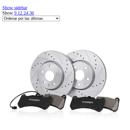
Show sidebar
Show
9
12
24
36