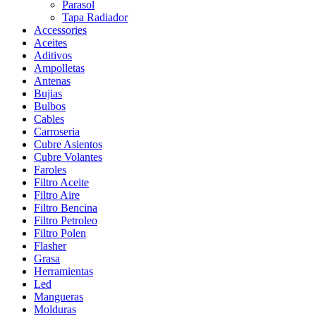
Parasol
Tapa Radiador
Accessories
Aceites
Aditivos
Ampolletas
Antenas
Bujias
Bulbos
Cables
Carroseria
Cubre Asientos
Cubre Volantes
Faroles
Filtro Aceite
Filtro Aire
Filtro Bencina
Filtro Petroleo
Filtro Polen
Flasher
Grasa
Herramientas
Led
Mangueras
Molduras