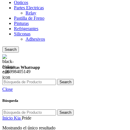
Opticos
Partes Electricas
Relay
Pastilla de Freno
Pinturas
Refrigerantes
Siliconas
Adhesivos
Search
Consultas Whattsapp
+56998405149
Search
Close
Búsqueda
Search
Inicio
Kia
Pride
Mostrando el único resultado