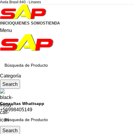
Avda Brasil 840 - Linares
INICIO
QUIENES SOMOS
TIENDA
Menu
CATEGORÍAS
Categoría
Search
Consultas Whattsapp
+56998405149
Search